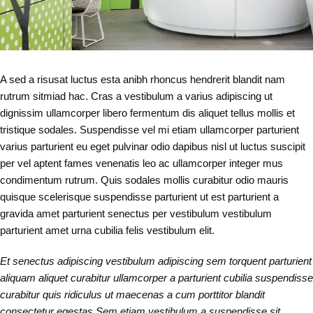
A sed a risusat luctus esta anibh rhoncus hendrerit blandit nam
rutrum sitmiad hac. Cras a vestibulum a varius adipiscing ut
dignissim ullamcorper libero fermentum dis aliquet tellus mollis et
tristique sodales. Suspendisse vel mi etiam ullamcorper parturient
varius parturient eu eget pulvinar odio dapibus nisl ut luctus suscipit
per vel aptent fames venenatis leo ac ullamcorper integer mus
condimentum rutrum. Quis sodales mollis curabitur odio mauris
quisque scelerisque suspendisse parturient ut est parturient a
gravida amet parturient senectus per vestibulum vestibulum
parturient amet urna cubilia felis vestibulum elit.
Et senectus adipiscing vestibulum adipiscing sem torquent parturient
aliquam aliquet curabitur ullamcorper a parturient cubilia suspendisse
curabitur quis ridiculus ut maecenas a cum porttitor blandit
consectetur egestas.Sem etiam vestibulum a suspendisse sit