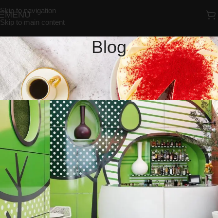
Skip to navigation
MENU
Skip to main content
Blog
INSPIRATION
Green interior design inspiration
Redrosebakery
On 23/07/2021